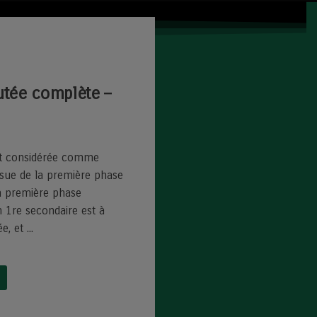
utée complète –
st considérée comme
ssue de la première phase
La première phase
n 1re secondaire est à
, et ...