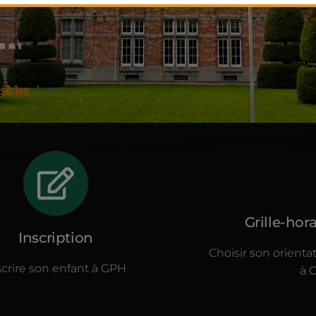
sibles
!
<-
Grille-hora
Inscription
Choisir son orienta
scrire son enfant à GPH
à 