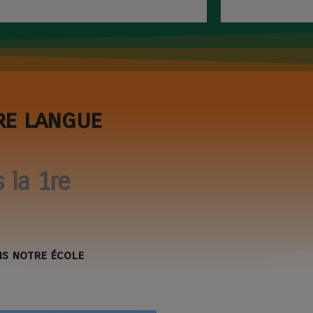
re langue
 la 1re
ns notre école