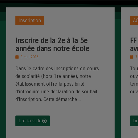
Inscription
AC
Inscrire de la 2e à la 5e
FF
année dans notre école
av
3 mai 2026
7 
Dans le cadre des inscriptions en cours
Tou
de scolarité (hors 1re année), notre
ouv
établissement offre la possibilité
tem
d’introduire une déclaration de souhait
ouv
d’inscription. Cette démarche ...
Lire la suite
Li