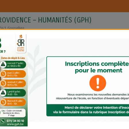
PROVIDENCE – HUMANITÉS (GPH)
6041 Gosselies
–
AP School
Cabanga
En pratique
Erasmus
nseignement rigoureux
 savoir
,
e doute
,
u collectif
.