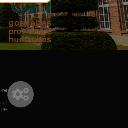
ire
tion
GPH