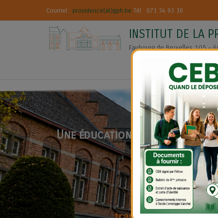
Courriel :
providence(at)gph.be
Tél : 071 34 93 10
INSTITUT DE LA 
Faubourg de Bruxelles 105 – 
– Nous 
Une éducation soignée et un e
S’élever
par
le
s’affirmer
par
l
transformer
grâce
a