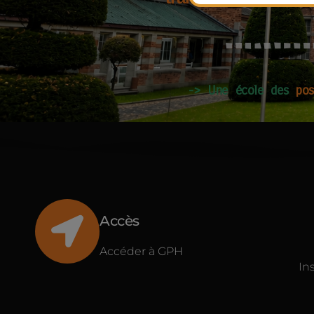
->
Une école des
pos
Accès
Accéder à GPH
In