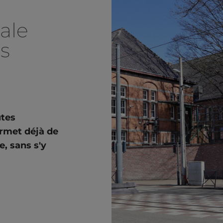
ale
s
utes
ermet déjà de
e, sans s'y