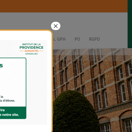
×
GPH Parents
Portail GPH
PO
RGPD