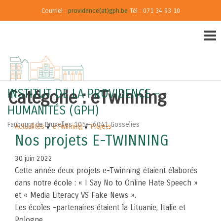
Courriel :
providence(at)gph.be
Tél : 071 34 93 10
INSTITUT DE LA PROVIDENCE –
Catégorie :
eTwinning
HUMANITÉS (GPH)
Faubourg de Bruxelles 105 – 6041 Gosselies
Actualités
eTwinning
Projets
Nos projets E-TWINNING
30 juin 2022
Cette année deux projets e-Twinning étaient élaborés
dans notre école : « I Say No to Online Hate Speech »
et « Media Literacy VS Fake News ».
Les écoles -partenaires étaient la Lituanie, Italie et
Pologne.