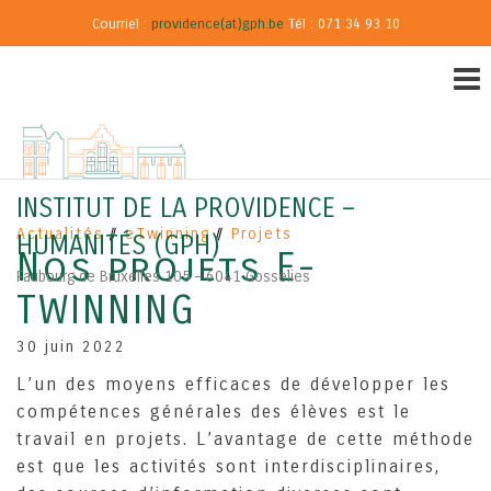
Courriel :
providence(at)gph.be
Tél : 071 34 93 10
INSTITUT DE LA PROVIDENCE –
Actualités
eTwinning
Projets
HUMANITÉS (GPH)
Nos projets E-
Faubourg de Bruxelles 105 – 6041 Gosselies
TWINNING
30 juin 2022
L’un des moyens efficaces de développer les
compétences générales des élèves est le
travail en projets. L’avantage de cette méthode
est que les activités sont interdisciplinaires,