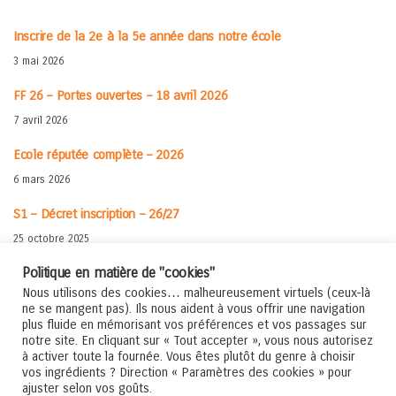
Inscrire de la 2e à la 5e année dans notre école
3 mai 2026
FF 26 – Portes ouvertes – 18 avril 2026
7 avril 2026
Ecole réputée complète – 2026
6 mars 2026
S1 – Décret inscription – 26/27
25 octobre 2025
Politique en matière de "cookies"
Rentrée en 1re – Matériel – 25-26
Nous utilisons des cookies… malheureusement virtuels (ceux-là
30 juillet 2025
ne se mangent pas). Ils nous aident à vous offrir une navigation
plus fluide en mémorisant vos préférences et vos passages sur
Rentrée 2025-2026
notre site. En cliquant sur « Tout accepter », vous nous autorisez
à activer toute la fournée. Vous êtes plutôt du genre à choisir
5 juillet 2025
vos ingrédients ? Direction « Paramètres des cookies » pour
ajuster selon vos goûts.