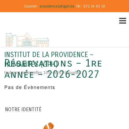
Courriel :
providence(at)gph.be
Tél : 071 34 93 10
INSTITUT DE LA PROVIDENCE –
Réservations – 1re
HUMANITÉS (GPH)
année – 2026-2027
Faubourg de Bruxelles 105 – 6041 Gosselies
Pas de Évènements
NOTRE IDENTITÉ