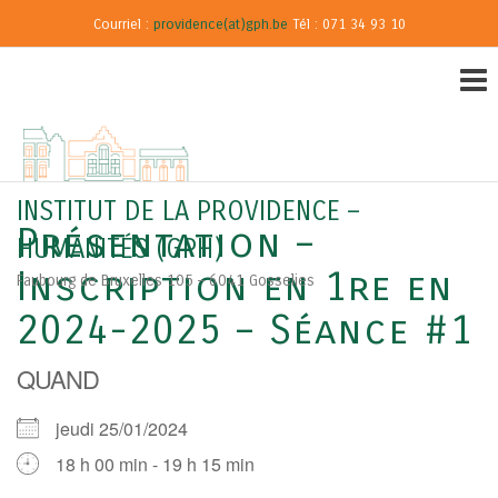
Courriel :
providence(at)gph.be
Tél : 071 34 93 10
INSTITUT DE LA PROVIDENCE –
Présentation –
HUMANITÉS (GPH)
Inscription en 1re en
Faubourg de Bruxelles 105 – 6041 Gosselies
2024-2025 – Séance #1
QUAND
jeudi 25/01/2024
18 h 00 min - 19 h 15 min