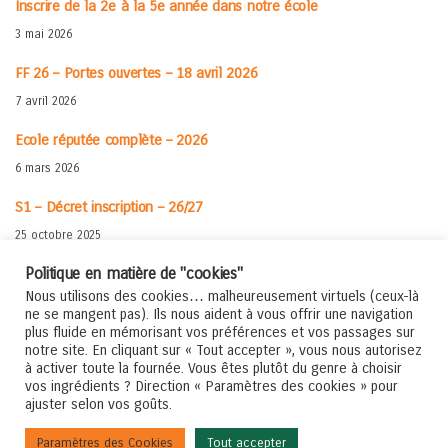
Inscrire de la 2e à la 5e année dans notre école
3 mai 2026
FF 26 – Portes ouvertes – 18 avril 2026
7 avril 2026
Ecole réputée complète – 2026
6 mars 2026
S1 – Décret inscription – 26/27
25 octobre 2025
Politique en matière de "cookies"
Rentrée en 1re – Matériel – 25-26
Nous utilisons des cookies… malheureusement virtuels (ceux-là
30 juillet 2025
ne se mangent pas). Ils nous aident à vous offrir une navigation
plus fluide en mémorisant vos préférences et vos passages sur
Rentrée 2025-2026
notre site. En cliquant sur « Tout accepter », vous nous autorisez
à activer toute la fournée. Vous êtes plutôt du genre à choisir
5 juillet 2025
vos ingrédients ? Direction « Paramètres des cookies » pour
ajuster selon vos goûts.
© 2020/26 - Institut de la Providence - Humanités
Paramètres des Cookies
Tout accepter