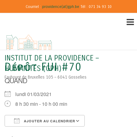
Courriel :
providence(at)gph.be
Tél : 071 34 93 10
INSTITUT DE LA PROVIDENCE –
Dépôt FUI #70
HUMANITÉS (GPH)
Faubourg de Bruxelles 105 – 6041 Gosselies
QUAND
lundi 01/03/2021
8 h 30 min - 10 h 00 min
AJOUTER AU CALENDRIER
Télécharger ICS
Calendrier Google