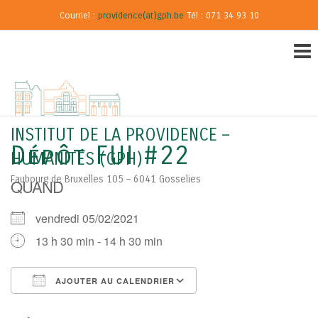
Courriel :
providence(at)gph.be
Tél : 071 34 93 10
INSTITUT DE LA PROVIDENCE –
Dépôt FUI #22
HUMANITÉS (GPH)
Faubourg de Bruxelles 105 – 6041 Gosselies
QUAND
vendredi 05/02/2021
13 h 30 min - 14 h 30 min
AJOUTER AU CALENDRIER
Télécharger ICS
Calendrier Google