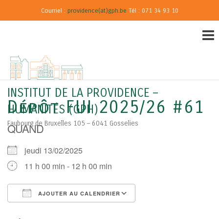
Courriel :
providence(at)gph.be
Tél : 071 34 93 10
INSTITUT DE LA PROVIDENCE –
Dépôt FUI 2025/26 #61
HUMANITÉS (GPH)
Faubourg de Bruxelles 105 – 6041 Gosselies
QUAND
jeudi 13/02/2025
11 h 00 min - 12 h 00 min
AJOUTER AU CALENDRIER
Télécharger ICS
Calendrier Google