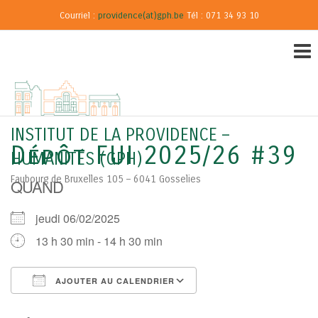
Courriel :
providence(at)gph.be
Tél : 071 34 93 10
INSTITUT DE LA PROVIDENCE –
Dépôt FUI 2025/26 #39
HUMANITÉS (GPH)
Faubourg de Bruxelles 105 – 6041 Gosselies
QUAND
jeudi 06/02/2025
13 h 30 min - 14 h 30 min
AJOUTER AU CALENDRIER
Télécharger ICS
Calendrier Google