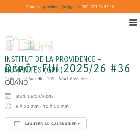
Courriel :
providence(at)gph.be
Tél : 071 34 93 10
INSTITUT DE LA PROVIDENCE –
Dépôt FUI 2025/26 #36
HUMANITÉS (GPH)
Faubourg de Bruxelles 105 – 6041 Gosselies
QUAND
jeudi 06/02/2025
8 h 30 min - 10 h 00 min
AJOUTER AU CALENDRIER
Télécharger ICS
Calendrier Google