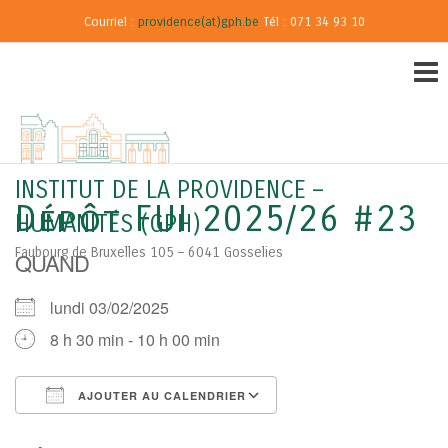
Courriel :
providence(at)gph.be
Tél : 071 34 93 10
INSTITUT DE LA PROVIDENCE –
Dépôt FUI 2025/26 #23
HUMANITÉS (GPH)
Faubourg de Bruxelles 105 – 6041 Gosselies
QUAND
lundi 03/02/2025
8 h 30 min - 10 h 00 min
AJOUTER AU CALENDRIER
Télécharger ICS
Calendrier Google