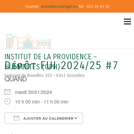
Courriel :
providence(at)gph.be
Tél : 071 34 93 10
INSTITUT DE LA PROVIDENCE –
Dépôt FUI 2024/25 #7
HUMANITÉS (GPH)
Faubourg de Bruxelles 105 – 6041 Gosselies
QUAND
mardi 30/01/2024
10 h 00 min - 11 h 00 min
AJOUTER AU CALENDRIER
Télécharger ICS
Calendrier Google