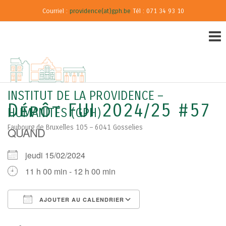
Courriel :
providence(at)gph.be
Tél : 071 34 93 10
INSTITUT DE LA PROVIDENCE –
Dépôt FUI 2024/25 #57
HUMANITÉS (GPH)
Faubourg de Bruxelles 105 – 6041 Gosselies
QUAND
jeudi 15/02/2024
11 h 00 min - 12 h 00 min
AJOUTER AU CALENDRIER
Télécharger ICS
Calendrier Google