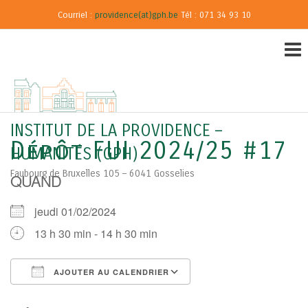
Courriel :
providence(at)gph.be
Tél : 071 34 93 10
INSTITUT DE LA PROVIDENCE –
Dépôt FUI 2024/25 #17
HUMANITÉS (GPH)
Faubourg de Bruxelles 105 – 6041 Gosselies
QUAND
jeudi 01/02/2024
13 h 30 min - 14 h 30 min
AJOUTER AU CALENDRIER
Télécharger ICS
Calendrier Google