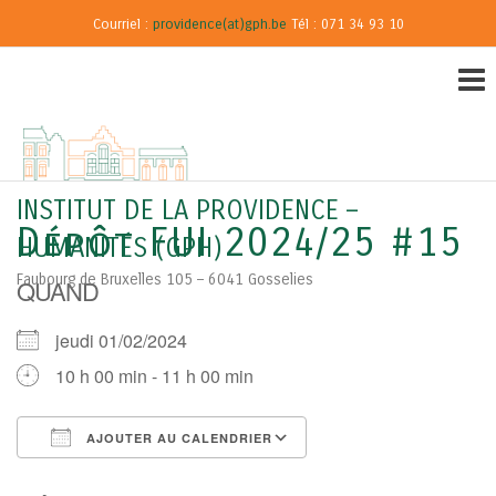
Courriel :
providence(at)gph.be
Tél : 071 34 93 10
INSTITUT DE LA PROVIDENCE –
Dépôt FUI 2024/25 #15
HUMANITÉS (GPH)
Faubourg de Bruxelles 105 – 6041 Gosselies
QUAND
jeudi 01/02/2024
10 h 00 min - 11 h 00 min
AJOUTER AU CALENDRIER
Télécharger ICS
Calendrier Google