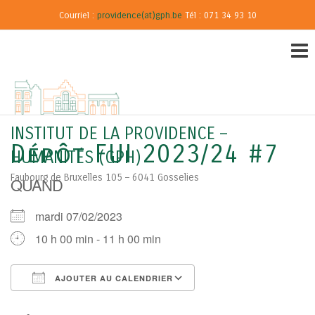
Courriel :
providence(at)gph.be
Tél : 071 34 93 10
INSTITUT DE LA PROVIDENCE –
Dépôt FUI 2023/24 #7
HUMANITÉS (GPH)
Faubourg de Bruxelles 105 – 6041 Gosselies
QUAND
mardi 07/02/2023
10 h 00 min - 11 h 00 min
AJOUTER AU CALENDRIER
Télécharger ICS
Calendrier Google