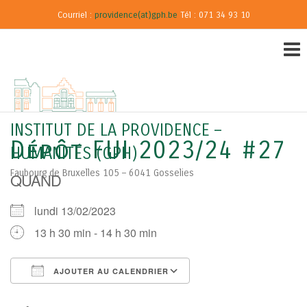
Courriel :
providence(at)gph.be
Tél : 071 34 93 10
INSTITUT DE LA PROVIDENCE –
Dépôt FUI 2023/24 #27
HUMANITÉS (GPH)
Faubourg de Bruxelles 105 – 6041 Gosselies
QUAND
lundi 13/02/2023
13 h 30 min - 14 h 30 min
AJOUTER AU CALENDRIER
Télécharger ICS
Calendrier Google