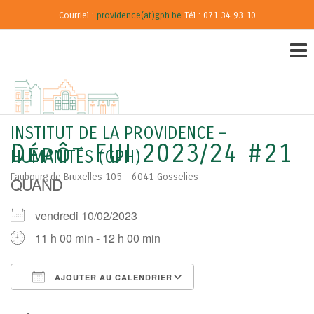
Courriel :
providence(at)gph.be
Tél : 071 34 93 10
INSTITUT DE LA PROVIDENCE –
Dépôt FUI 2023/24 #21
HUMANITÉS (GPH)
Faubourg de Bruxelles 105 – 6041 Gosselies
QUAND
vendredi 10/02/2023
11 h 00 min - 12 h 00 min
AJOUTER AU CALENDRIER
Télécharger ICS
Calendrier Google