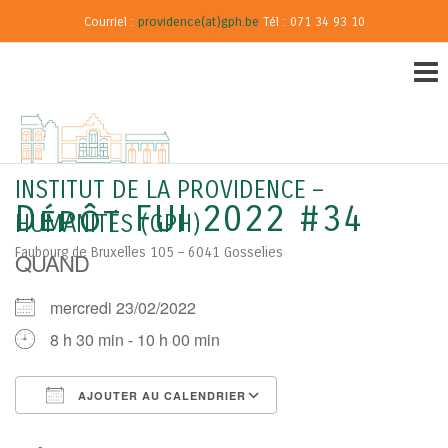
Courriel :
providence(at)gph.be
Tél : 071 34 93 10
INSTITUT DE LA PROVIDENCE –
Dépôt FUI 2022 #34
HUMANITÉS (GPH)
Faubourg de Bruxelles 105 – 6041 Gosselies
QUAND
mercredi 23/02/2022
8 h 30 min - 10 h 00 min
AJOUTER AU CALENDRIER
Télécharger ICS
Calendrier Google