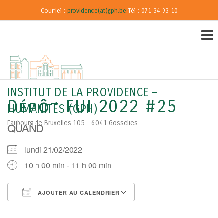
Courriel :
providence(at)gph.be
Tél : 071 34 93 10
INSTITUT DE LA PROVIDENCE –
Dépôt FUI 2022 #25
HUMANITÉS (GPH)
Faubourg de Bruxelles 105 – 6041 Gosselies
QUAND
lundi 21/02/2022
10 h 00 min - 11 h 00 min
AJOUTER AU CALENDRIER
Télécharger ICS
Calendrier Google