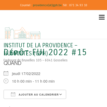
Courriel :
providence(at)gph.be
Tél : 071 34 93 10
INSTITUT DE LA PROVIDENCE –
Dépôt FUI 2022 #15
HUMANITÉS (GPH)
Faubourg de Bruxelles 105 – 6041 Gosselies
QUAND
jeudi 17/02/2022
10 h 00 min - 11 h 00 min
AJOUTER AU CALENDRIER
Télécharger ICS
Calendrier Google