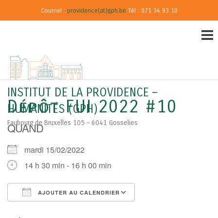
Courriel :
providence(at)gph.be
Tél : 071 34 93 10
INSTITUT DE LA PROVIDENCE –
Dépôt FUI 2022 #10
HUMANITÉS (GPH)
Faubourg de Bruxelles 105 – 6041 Gosselies
QUAND
mardi 15/02/2022
14 h 30 min - 16 h 00 min
AJOUTER AU CALENDRIER
Télécharger ICS
Calendrier Google