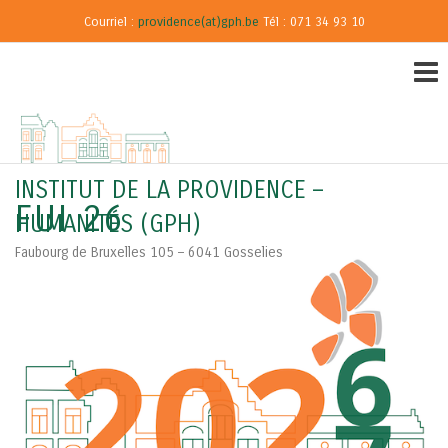
Courriel :
providence(at)gph.be
Tél : 071 34 93 10
INSTITUT DE LA PROVIDENCE –
FUI 26
HUMANITÉS (GPH)
Faubourg de Bruxelles 105 – 6041 Gosselies