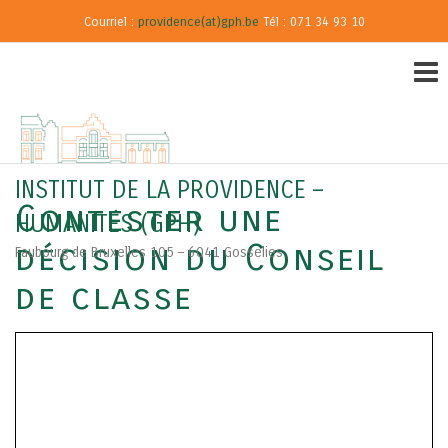
Courriel :
providence(at)gph.be
Tél : 071 34 93 10
INSTITUT DE LA PROVIDENCE –
Contester une
HUMANITÉS (GPH)
décision du Conseil
Faubourg de Bruxelles 105 – 6041 Gosselies
de classe