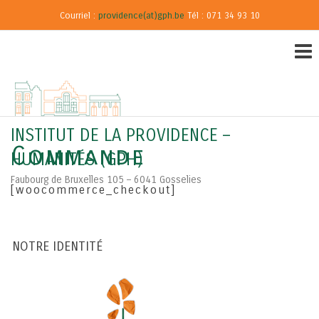
Courriel :
providence(at)gph.be
Tél : 071 34 93 10
INSTITUT DE LA PROVIDENCE –
Commande
HUMANITÉS (GPH)
Faubourg de Bruxelles 105 – 6041 Gosselies
[woocommerce_checkout]
NOTRE IDENTITÉ